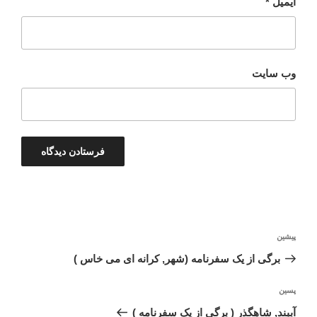
ایمیل
*
وب‌ سایت
راهبری
نوشته
پیشین
نوشته
قبلی
برگی از یک سفرنامه (شهر, کرانه ای می خاس )
نوشته‌ٔ
پسین
بعدی
آببند, شاهگذر ( برگی از یک سفرنامه )