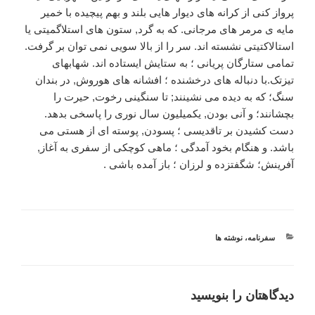
پرواز کنی از کرانه های دیوار هایی بلند و بهم پیچیده با خمیر
مایه ی مرمر های مرجانی. که به گرد, ستون های استلاگمیتی یا
استالاکتیتی نشسته اند. سر را از بالا سویی نمی توان بر گرفت.
تمامی ستارگان پریانی ؛ به ستایش ایستاده اند. شهابهای
تیزتک.با دنباله های درخشنده ؛ افشانه های هوروش, در بندان
سنگ؛ که به دیده می نشینند; تا سنگینی رخوت, حیرت را
بچشانند؛ و آنی بودن, یکمیلیون سال نوری را پاسخی بدهد.
دست کشیدن بر تاقدیسی ؛ پسودن, پوسته ای از هستی می
باشد. و هنگام بخود آمدگی ؛ ماهی کوچکی از سفری به آغاز,
آفرینش؛ شگفتزده و لرزان ؛ باز آمده باشی .
دسته‌ها
سفرنامه
،
نوشته ها
دیدگاهتان را بنویسید