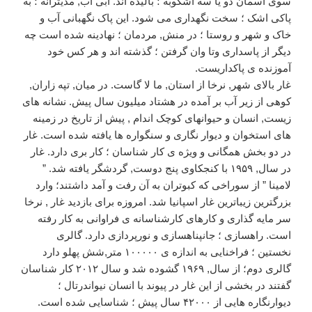
سوی آسمان دو یا سه اشکوبه ؛ بالیده اند. آبی آب, مدیترانه ؛ به
پاکی اشک ؛ سخت نگهداری می شود. این پاک نگهبانی آب و
خاک و شهر و روستا ؛ در منش, مردمان ؛ نهادینه شده است چه
دیگر از پاسداری وتا وان گرفتن ؛ گذشته اند و هر کس خود
آموزنده ی پاکداریست.
غار بالای شهر, نرخا از استان, ما لا گاست. در میان, تپه زاران,
کوهی از زیر آب بر آمده در هشتاد میلیون سال پیش. نشانه های
زیست, انسان و حیوانهای کوچک اندام , پیش از تاریخ در زمینه
های استخوان و دیوار نگاری و سنگواره ها یافته شده است. غار
در دو بخش همگانی و ویژه ی کار شناسان ؛ کار بری دارد. غار
در سال, ۱۹۵۹ با کنجکاوی پنج دوست, گردشگر یافته شد. ”
لامینا ” از سوراخی که کبوتران به آن رفت و آمد داشتند؛ وارد
بزرگترین زیباترین غار اسپانیا شد. امروزه برای بازدید غار , نرخا
سر مایه گذاری و کارهای کارشناسانه ی فراوانی به کار رفته
است. راهسازی ؛ جانپناهسازی و نورپردازی دارد. گالری
نخستین ؛ فراخنایی به اندازه ی ۱۰۰۰۰۰ متر,شش پهلو دارد
گالری دوم؛ از سال, ۱۹۶۹ گشوده شد و سال ۲۰۱۲ کار شناسان
گفتند در بخشی از این غار در پیوند با انسان نیواندرتال ؛
دیوارنگاره هایی از ۴۲۰۰۰ سال پیش ؛ شناسایی شده است.