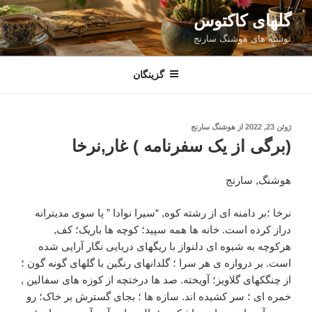
فتن
گلهای کاکتوس
ه
نوشته های هوشنگ سارنج
حتوا
گزینگان
نوشته‌شده
ژوئن 23, 2022
از
هوشنگ سارنج
در
(برگی از یک سفرنامه ) غار,نرخا
هوشنگ, سارنج
نرخا ؛بر دامنه ای از رشته کوه, “سیرا نوادا ” پا سوی مدیترانه
دراز کرده است. خانه ها همه سپید؛ کوچه ها باریک؛ کف,
هرکوچه به شیوه ای دلنواز با ریگهای دریایی نگار آرایی شده
است. بر دروازه ی هر سرا ؛ گلدانهای رنگین با گلهای گونه گون ؛
از چنگکهای گلاویز؛ آویخته. صد ها درختچه از کوزه های سفالین ,
خمره ای ؛ سر کشیده اند. سازه ها ؛ بجای گسترش بر خاک؛ رو