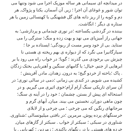
در میدانچه ای سیمانی هر ساله موزیک اجرا می شود وتنها می
توان شور و غوغای آن اجرا ؛ زیر, آن آسمان, یکتا و پژواک, هر
دم و کوبه را از ریز دانه های گل فشهنگی با کهنسالی زمین یا هر
ستاره ی دیگر ؛ انگاشت.
بیننده در گردشی یکساعته ؛در نوری چیدمانی و پردازشی؛ به
جهانی راز آمیزپای می نهد و بهت زده و منگ؛ سترگی را می
ستاید. بی از خود وسر مست از ربودگی؛ ایستاده بر جا ؛
سیارگانیرا می نگرد که از دیواره ی بهم ریخته ی هستی نا
چیزش بی برخودی می گذرند ؛ گویا؛ در خواب راه می رود یا بر
ابرهایی از جنم, خیال؛ یا گامهای سنگین و آهنربایی بختک زدگان
. پاک ؛باخته از خردو گیج؛ به درون, زهدان, مادر, آفرینش ؛
کشیده می شویم. در کندی بی زمانی ؛دمی در سالی نوری؛ در
آن سرای تاریکی سنگ آرام آرام؛خوی اثیری می گیریم. و در
استحاله ای پیش از بستن, چشمان ؛ خود را در آینه ی سنگ؛
چون ماهی دوران, نخستین می بیند. میان, آبهای گرم و
مرجانهای رنگین که می چرخی ؛ می چرخی و از لابلای
خرسنگهای پرده پوش, مرمرین ؛در بافتی میلیونسالی ؛شناوری.
شناوری در سبکی ؛ سبکتر از خواب . سبکتر از گازهای میان,
خرده های هستی. یا در رنگهای یاکندی ؛ زمردین ؛ کهربایی . یا