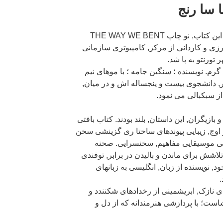
شنبه یازدهم, جولای ۲۰۲۶ رو نمایی این کتاب, نو چاپ THE WAY WE BENT
ی و کاردانی از مرکز, کامپیوتری سازمانی
 تورنتو به پا شد.
 گرم. نویسنده ؛ سنگین جامه ؛ با موهای نیم
ر, دانشجوی بیست و پنجساله اش و در میان,
ز سبکبالی می نمود.
 بازیگران, این داستان, بلند بودند. کتاب بافتی
 اوج, زیبایی پیوندهای ساختا ری گزینشی سخن
نگی موسیقایی مفاهیم, سخنسرایی. صحنه
 تلاشش برای ماندن و بالیدن در برابر, توفندی
, نویسنده از زبان, انگلیسی به زبانهای
.
ی نازک, ابریشمینی از رخدادهای شکنندد و
است؛ با پردازشی هنرمندانه که از دل و