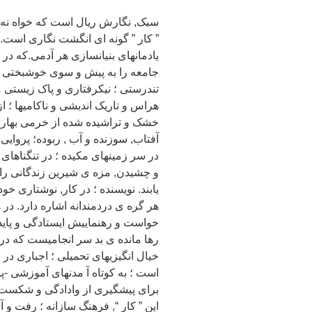
سبک, نگارش ریال است که خواه نه خ
” کار ” گونه ای انگشت نگاری است. 
یادمانهای بنیانسازی هر آدمی.که در ر
جامعه را به پیش و سوی خوشبختی برا
تندرستی ؛ نیکرفتاری و پاک زیستی م
هراس و تاریک اندیشی و ناکامیها ؛ ا
خشک و تراشیده شده از خرمی بهاری 
آفتاب, سوزنده و آب , ربوده؛ پروایی 
در سر زمینهای مکیده ؛ در تنگناهای 
و چشیدن, مزه ی شیرین زندگانی را ؛
یابند. نویسنده ؛ در کار, نوشتاری خود
هر گره ی دردمندانه اشاره دارد. در 
خواست و رهنماییش ایستادگی و پایدار
رها مانده ی بد سر انجامیست که در 
خیال انگیزیهای تحمیلی ؛ اجباری در
است ؛ به کوتاه آ مدنهای آموزشی -پ
برای پیشگیری از وادادگی و شکست. را
این ” کار “, فرهنگ سازانه ؛ رفت و آ