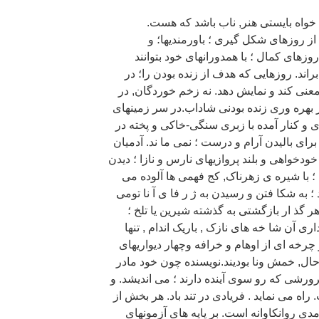
واه بایستی هنر, ناب باشد که هست.
از روزهای شکل گیری ؛ باورمندیها؛ و
وزهای کمال ؛ با همدورانهای خود بتوانند
ند. روزهایی که هدف از زنده بودن را؛ در
عنی کند و نمایش دهد. نه زخم خوردگان, در
ز بهره وری زنده بودنی شاداب.در سر زمینهای
و کنار آمده با زبری سنگی-خاکی و پخته در
برای بالیدن آرام و درست ؛ نمی ما ند. آدمیان
خودخواهی و بلند پروازیهای نارس و نازا ؛ دیدن
 با شیره ی زهرناک, کج فهمی ها آلوده می
 ؛ به شکا فتن و رسیدن به ژ ر فا ی آ نا تومی
هر گذ ار بازگشتی به گذشته شیرین یا تلخ ؛
ی آن شا خه های نازک , باریک اندام , تنها
چرخه ای از اوهام و خرافه وچهار دیواریهای
 حال, خمش ونا بودیند.نویسنده چون خود مادر
رورشی که رو سوی آینده دارند ؛ می اندیشد. و
ه می نماید . فریادی در تند باد. هر بخش از
مدی روانکاوانه است. بر پایه های آزمونهای