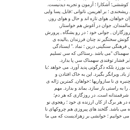
 کوششی؛ آشکارا ؛ آزمون و تجربه دیدنیست.
ریشخندی ؛ بر اهریمن, ناتوانی ؛قابل, پسا وایی
خواهان, هوای تازه اند و حال و هوای روز,
سالمندان, جوان در آغوش هم خواستار,
وزگاران , جوانی خود ؛ در رو یشگاه , پرورش
گونش سختگیر ند چنان فرزندان ,بالیده ی
بار, فرهنگی سنگینی درین ؛ نماد .” ایستادگی
ی سهمناک “می باشد .رستاکی که سر, تسلیم
بر فشار توفندی سهمناک سر, پا بدارد.
 بورزد بلکه دگرگونی پدید آورد. می خواهد ؛با
باد, ویرانگر بگیرد. این به خاک افتادن و
بره ی نا سازواریها ؛خواهان, کمترین ژاله ی
 به راستی باز سازد. بماند و بدارد. مهم
, شرفمندانه است. در روزگاری که هر دم؛
در هر برگ از کار, ارزنده ی خود ؛ رهجوی نو
ه می باشد. گلخند های پیروزی هم چروکهای نا
ه می خوانیم ؛ خوانشی بر زهزادیست که می ما