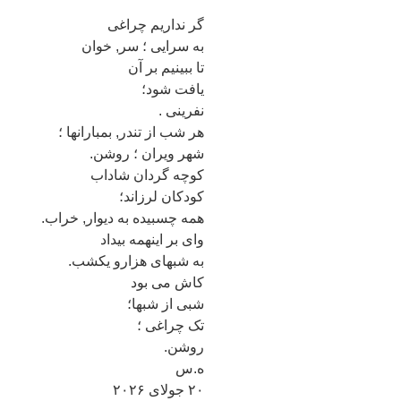
گر نداریم چراغی
به سرایی ؛ سر, خوان
تا ببینیم بر آن
یافت شود؛
نفرینی .
هر شب از تندر, بمبارانها ؛
شهر ویران ؛ روشن.
کوچه گردان شاداب
کودکان لرزاند؛
همه چسبیده به دیوار, خراب.
وای بر اینهمه بیداد
به شبهای هزارو یکشب.
کاش می بود
شبی از شبها؛
تک چراغی ؛
روشن.
ه.س
۲۰ جولای ۲۰۲۶