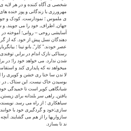
شخصی ی آگاه کننده و در هر لایه ی
مهرورزی با زندگانی و پوز خنده های 
ی ملموس ؛ نمودارست. کودک و جوان 
جهان, اطراف, خود را می جویند. و 
آسایشی روحی – روانی؛ آموخته در ر
دهندگان نسل پیش از خود. که از گر 
عصر خودند.” کار”, بانو تینا ؛ بیانگر
رستاکی نازک اندام در برابر, توفند
شدن ندارد. می خواهد خود را؛ در برا
میخواهد نه که پایداری کند و استقامت
لا ندن سا ختا ری خشن و کویری را از 
بوسیدن خاک نیست. این ستاک , در چن
شبانگاهی کویر است تا خمیدگی خود را
یافتن, راهی سر بلندانه برای زیستن
سیاهکاری ؛ از راه می رسد. نویسنده 
سازی;خود و گردگیری خود با خوانند
سازواریها را از هم می گشایند. آنچ
ند تا بسازد.