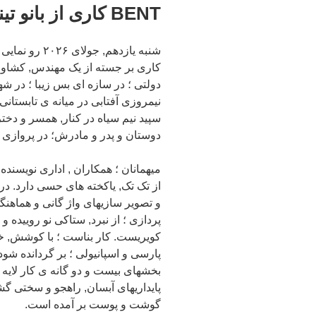
BENT کاری از بانو تینا سا رنج
کاری بر جسته از یک مهندس, کشاورز
دولتی ؛ در سازه ای بس زیبا ؛ در شهر
نیمروزی آفتابی در میانه ی تابستانی
سپید نیم سیاه در کنار, همسر و دخت
دوستان و پدر و مادرش؛ در پروازی ا
میهمانان ؛ همکاران , اداری نویسنده و
از تک تک, یاکخته های حسی دارد. در
و تصویر سازیهای واژ گانی و هماه
پردازی ؛ از نبرد, ستاکی نو روییده و
کویریست. کار بناست ؛ با کوشش, خود
پارسی و اسپانیولی ؛ بر گردانده شود
بخشهای بیست و دو گانه ی کار لایه 
پایداریهای آبسان, راهجو و سختی گش
گوشت و پوست بر آمده است.