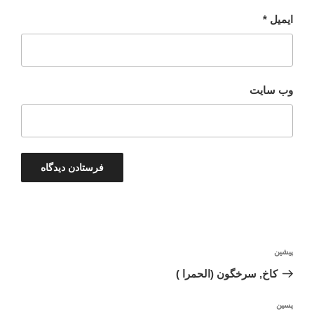
ایمیل
*
وب‌ سایت
راهبری
نوشته
پیشین
نوشته
قبلی
کاخ, سرخگون (الحمرا )
نوشته‌ٔ
پسین