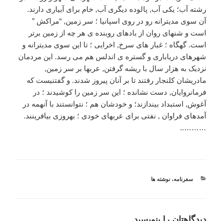
رشته آب؛ یکی آب, پالوده دیگری آب, خام برای آبیاری دارند.
آن سوی مدیترانه رو در روی اسپانیا ؛ سر زمین, “مراکش ”
است و شنهای روان از بادهای روبنده ی هر چه از زمین برتر
است. گهگاه ؛ غبار های سرخ, اخرایی ؛ تا این سوی مدیترانه و
شهرهای دریاباری و گستره ی اندلس هم می رسد. این مردمان
نزدیک به هزار سال با ریشه گرفتن, عربها بر سر زمین,
مادریشان کلنجار رفتند تا بر آنان پیروز شدند. و گفتنیست که
فرمانروایان, دست نشانده ؛ این سر زمین را کوشیدند ؛ در
آغوش, استبداد بیندازند؛ و خودشان هم ؛ نتوانستند با آنهمه در
آمدهای فراوان , نفتی برای عربهای خودی ؛ بهروزی بیافرینند.
………..
دسته‌ها
سفرنامه
،
نوشته ها
دیدگاهتان را بنویسید