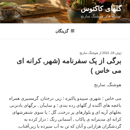
فتن
گلهای کاکتوس
ه
نوشته های هوشنگ سارنج
حتوا
گزینگان
نوشته‌شده
ژوئن 18, 2022
از
هوشنگ سارنج
در
برگی از یک سفرنامه (شهر, کرانه ای
می خاس )
هوشنگ, سارنج
می خاس ؛ شهری سپیدو پاکیزه ؛ زیر, درختان, گرمسیری همراه
باغچه های آگنده از گلهای رده بندی ؛ و سایبآن , برگهای بادبزنی
نخلهای آریه ای و بلوارهای پر درخت, گل ؛ پا سوی شنفرشهای
کرانه ای مدیترانه ی پاکاب , آسمانی رنگ ؛ دراز کرده به
گردشگران هزارانی و آنان که تن به آب سپرده یا زیر,آفتاب,