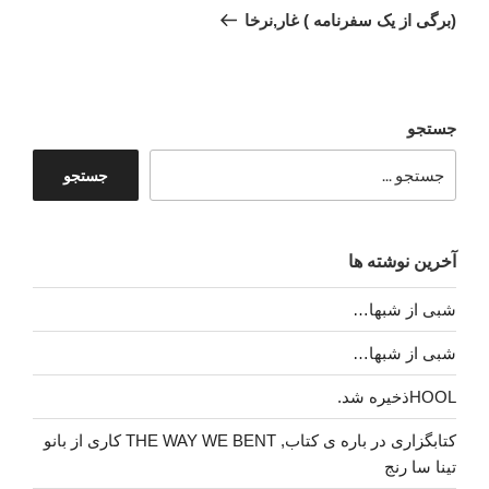
بعدی
(برگی از یک سفرنامه ) غار,نرخا
جستجو
جستجو
آخرین نوشته ها
شبی از شبها…
شبی از شبها…
HOOLذخیره شد.
کتابگزاری در باره ی کتاب, THE WAY WE BENT کاری از بانو
تینا سا رنج