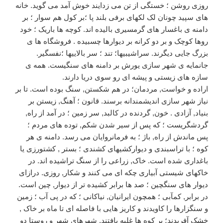
روزی روشن ؛ خستگی از تن می زدایند خوش آمد می گوید. خانه
های سپید چونان لک لکهای برفی بلند پا ؛بر کول هم سوار ؛ بر
دامنه ی باغسار های گرمسیری بالیده اند. کوچه ها باریک ؛ خود
روها کوچک و بر دو کرانه بر دیوارها چسبیده . فروشگاه ها ی
بزرگ جایی دیگرند. سراشیبیها؛ تند ؛ سر بالاییها ؛نفسگیر.
جانمایه ی شهر سازی یورش بر دامنه های سنگیست. همه ی
سازه های زیستی و پیشه ای رو سوی دریا دارند.
اراده و خواست, مردمان؛ در هم شکستن, سنگ بوده است. تا بر
نیاز شهر سازی اندیشمندانه برسند. قانون ؛ آهنگ, زیستن بر
بنیاد, آزادی . خون, گردنده در کالبد, سر زمین ؛ در آمد از راه,
گردشگریست ؛ که پس از سیر شدن شکم, توده های مردم ؛
پس ماندش از راه, باژ ؛ به فرمانروایان می رسد. دامنه ی هر
کوه ؛ با تراسبندی و دیوارکشیهای کشندی ؛ بستر , کشتورزی یا
باغداری شده است. خاک, زراعی را از سنگ تراشیده اند. در
خاکهای شیستی آبیاری چکه ای می کنند و شکار, روزی. درازای
دیوار های سنگچین ؛ صد ها برابر کشیده تر از دیوار, چین است.
در برابر, کمآبی ؛ همچون ایرانیان, نیاکانی ؛ که در پی آب ؛ زمین
و سنگزارها را کاویدند و کاریز هایی با فاصله ای تا ماه بر خاک ,
خشک آفریدند؛ بر کوه ها غلبه یافتند. شهرهای شهر و روستا دو