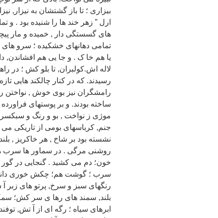
بیزاری ؛ تا باز گشتشان به نیزار, نیزا
ارل ” زهر خند ها را شنیده بود . و ت
های گسستگی دار , خمیده و مار پیچی
تمامی دهانهای خشکیده ؛ سرو های تا 
یا هم خا ک . و جا یی هم افشاندن, د
لاله اش.کولبران, تا بلو کش ؛ در راه
رسیدند. که در کنار چالکند هایی تاز
رامشگران نیز بوی خوش , نواختن را از 
ساخته بودند. و بر پوستهای فراورده
موژی ز نواخت , بو و رنگ و سبکسری 
جنم, کرباسهای بومی از تاریکی می ت
نشسته بود بر شاخ , هر خاکریز , بلن
خون؛ دم می کشید . گنجایی در گور 
سرب ؛ گوشت هم؛ چکش خوری دانشی ؛
رنگهای سبز و سرخ, پرتو های زبر آ 
بلند, سمند های رها ی سر کش؛ سمک
ابرهای سیاه ؛ رگه ای از آ تش, توفن