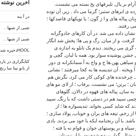
آخرین نوشته 
آرام بر یال, تلبرفهای یخ بسته می نشست.
ه ی ابرهای ستبر؛ گرما می داد . زیر, آن توده
در آ ینه
 پیاله های و ا ژ گون ؛ یا توپکهای قاصدکها ؛
ی رفتند.
شبی از شبها…
 نشان داده می شد. در آن کارهای جادوگرانه
شبی از شبها…
گرفت. و از میان, رگ و پی ها؛ پخش شد انگار
گری می ریختند. دیدم یک تابلو به اندازه ی
HOOLذخیره شد.
جشن پوشیده سوار بود. همه با لبان, گچی و
یاهی پهن.ها ج و واج به آ سمانکرانه ی دور
از بانو تینا سا رنج
یخته . آن تندیسه ها به کجا میرفتند ؛ نشانی
 کرد, چرخدنده های کوکی کار می کرد. نگرش هم
سان ؛ برتن؛ می نشست. برفاب ؛ از لای مو های
ه سان, پیاله های قهوه در دالان, گلوهای
پرچمی سپید هم در دستی داشت که با رنگ, سپید
ند که شاید کسی بخواند. تندیسواره ها ؛ از
ز زخم, تیغه های بران و خوناب, پولاد سازی ؛
د. با آن رنجنامه ایکه با خود می بردند. بادی
یاه و بر پوستهای جوان و قوام نه یا فته ؛
شال, گداز بریده شده بود. یا از نیستان,