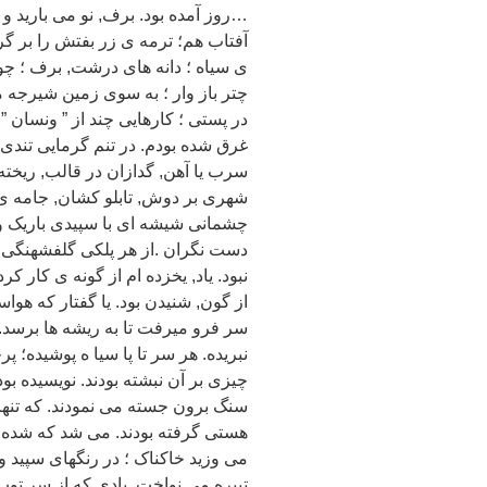
…روز آمده بود. برف, نو می بارید و 
آفتاب هم؛ ترمه ی زر بفتش را بر گرد
ی سیاه ؛ دانه های درشت, برف ؛ چونان
چتر باز وار ؛ به سوی زمین شیرجه م
در پستی ؛ کارهایی چند از ” ونسان ”
غرق شده بودم. در تنم گرمایی تندی 
سرب یا آهن, گدازان در قالب, ریخته 
شهری بر دوش, تابلو کشان, جامه ی 
چشمانی شیشه ای با سپیدی باریک و س
دست نگران .از هر پلکی گلفشهنگی آ و
نبود. یاد, یخزده ام از گونه ی کار
از گون, شنیدن بود. یا گفتار که هوا
سر فرو میرفت تا به ریشه ها برسد. ب
نبریده. هر سر تا پا سیا ه پوشیده؛ 
چیزی بر آن نبشته بودند. نویسیده بود
سنگ برون جسته می نمودند. که تنها ا
هستی گرفته بودند. می شد که شده باش
می وزید خاکناک ؛ در رنگهای سپید و س
تبیره می نواخت. بادی که از سر توپ, 