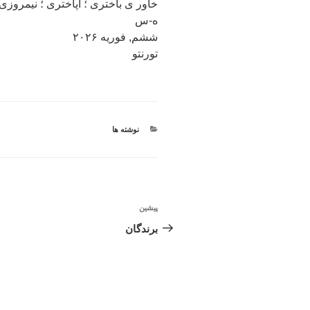
خاور ی باختری ؛ آپاختری ؛ نیمروزی.
ه-س
ششم, فوریه ۲۰۲۶
تورنتو
دسته‌ها
نوشته ها
راهبری
پیشین
نوشته
نوشته
قبلی
برندگان