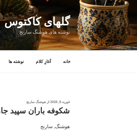
فتن
ه
حتوا
گلهای کاکتوس
نوشته های هوشنگ سارنج
خانه
آغازِ کلام
نوشته ها
نوشته‌شده
فوریه 9, 2026
از
هوشنگ سارنج
در
شکوفه باران سپید جا
هوشنگ, سارنج