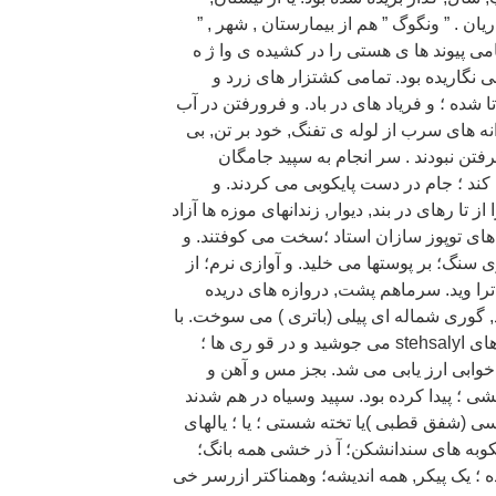
ریان . ” ونگوگ ” هم از بیمارستان , شهر , ”
مامی پیوند ها ی هستی را در کشیده ی وا ژ ه
 نگاریده بود. تمامی کشتزار های زرد و
شده ؛ و فریاد های در باد. و فرورفتن در آب
انه های سرب از لوله ی تفنگ, خود بر تن, بی
رفتن نبودند . سر انجام به سپید جامگان
ه کند ؛ جام در دست پایکوبی می کردند. و
تا رهای در بند, دیوار, زندانهای موزه ها آزاد
 های توپوز سازان استاد ؛سخت می کوفتند. و
سنگ؛ بر پوستها می خلید. و آوازی نرم؛ از
را وید. سرماهم پشت, دروازه های دریده
د, گوری شماله ای پیلی (باتری ) می سوخت. با
روشنی مرگی . در سماور ها سرب های اstehsaly می جوشید و در قو ری ها ؛
خوابی ارز یابی می شد. بجز مس و آهن و
 پیدا کرده بود. سپید وسیاه در هم شدند
سی (شفق قطبی )یا تخته شستی ؛ یا ؛ یالهای
وبه های سندانشکن؛ آ ذر خشی همه بانگ؛
ده ؛ یک پیکر, همه اندیشه؛ وهمناکتر ازرسر خی