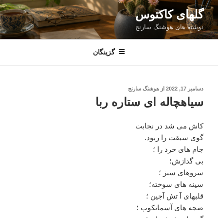
فتن
گلهای کاکتوس
ه
نوشته های هوشنگ سارنج
حتوا
گزینگان
نوشته‌شده
دسامبر 17, 2022
از
هوشنگ سارنج
در
سیاهچاله ای ستاره ربا
کاش می شد در نجابت
گوی سبقت را ربود.
جام های خرد را ؛
بی گدازش؛
سروهای سبز ؛
سینه های سوخته؛
قلبهای آ تش آجین ؛
ضجه های آسمانکوب ؛