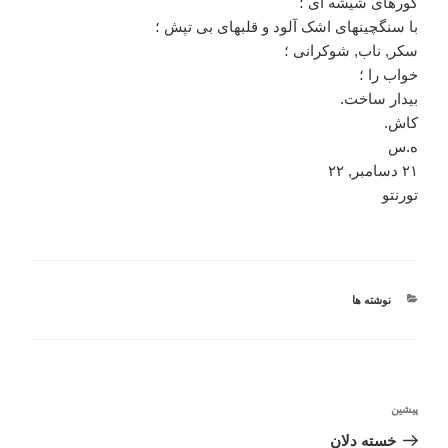
گورهای شیشه ای ؛
با سنگچینهای اشک آلود و قلبهای بی تپش ؛
سکر, ناب, شوکرانی ؛
خواب را ؛
بیدار ساخت.
کاش.
ه.س
۲۱ دسامبر, ۲۲
تورنتو
دسته‌ها
نوشته ها
راهبری
نوشته
پیشین
نوشته
قبلی
خسته دلان