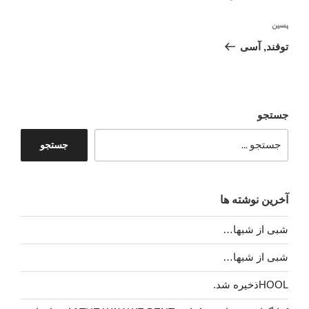
نوشته‌ٔ
پسین
بعدی
توفند, آسی
جستجو
جستجو
آخرین نوشته ها
شبی از شبها…
شبی از شبها…
HOOLذخیره شد.