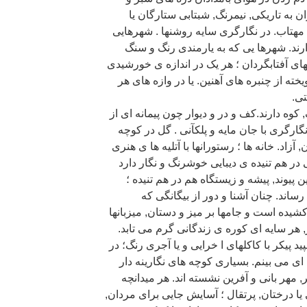
 به تاریکی, نیمرنگ, شبتابی ستارگان یا
مهتاب. در نگارگری سایه روشنها . شهرهایی
رند. شهرها یی که به یارمندی رنگ و سنگ
لهای آفتابگردان ؛ هر یک در اندازه ی خورشیدی
یخته از چنبره های آهنین. یا در وازه های هر
تی.
وه دارند.کف و در و دیوار چون پیمانه ای از
ارگری با جان مایه و پلکآنی . گل در کوچه
اد. خانه ها ؛ رستورانها با آتلیه ها ی هنری
ی در هم تنیده ی دیبایی خوشرنگ و نگار دارد
 پیوند, پیشه و زیستگاه هم در هم تنیده ؛
رساند. چنان آشنا و دور از بیگانگی که
کشیده است و جامها بر میز و دستان, میزبانها
ر, هر سایه ای کوره ی زندگانی گرم می تابد.
د پیکر با کاکلهای ا خرایی و یا آجری رنگ؛ در
 ای می بینم. بسیاری کوچه های نگارینه دار
, مهر بانی و آفرین نشسته اند. هر میدانچه
 یا درختان, پرتقال ؛ آسایش جایی برای مردان,