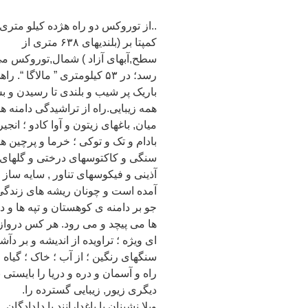
..از توروکس دو راه هژده کیلو متری 
کمپتا بر (بلندیهای ۶۳۸ متری از
سطح,آبهای آزاد ) شمال,توروکس م
رسد؛ در ۵۳ کیلومتری ” مالاگا “. را
باریک پر شیب و بلندی تا رسیدن و 
همه زیبایی.راه از تراشیدگی دامنه ها
میان, باغهای زیتون و آوا کادو ؛ انجیر
بادام و تک و توکی ؛ خرما و پرچین ه
سنگی و کاکتوسهای درختی و گلهای
آذینی و فیکوسهای تناور , سایه ساز ؛
آمده است و چونان ریشه های زندگی
جو بر دامنه ی کوهستان و تپه ها و د
ها می پیچد و می رود. هر کس درواز
ای ویژه ؛ تراویده از اندیشه و بر د
سنگهای رنگین ؛ از آب ؛ خاک ؛ گیاه و
راه و آسمان و دره و دریا را بایستی ب
دیگری زیور, زیبایی گسترده را.
ویلا نشینان یا باغدارانند یا دلدادگا