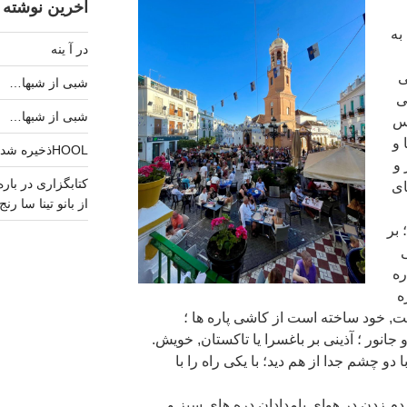
آخرین نوشته 
به
در آ ینه
ی
شبی از شبها…
هی
شبی از شبها…
بس
 و
HOOLذخیره شد.
 و
ای
از بانو تینا سا رنج
 بر
ره
ه
آشت, خود ساخته است از کاشی پاره ها ؛
 جانور ؛ آذینی بر باغسرا یا تاکستان, خویش.
ا دو چشم جدا از هم دید؛ با یکی راه را با
ن , دم زدن در هوای بامدادان دره های سبز و