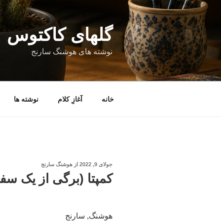
فتن
ه
حتوا
گلهای کاکتوس
نوشته های هوشنگ سارنج
خانه
آغازِ کلام
نوشته ها
نوشته‌شده
جولای 9, 2022
از
هوشنگ سارنج
در
کمپتا (برگی از یک سفر
هوشنگ, سارنج