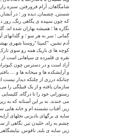
شامگاهان, آرام فرورفتن, سبزه زاران
شستن, چشمان, دیده ور ؛ در آبشار, 
که چون سپیده ی پگاهی رنگ, روز دا
نگاره ها ؛ همیشه بهاران شده اند. گ
گمانی ؛ سر به هر سو ؛ و گلدانهای آو
آدم نشین, “کمپتا “روستا شهری بهش
کوچه ها ی باریک همه رو سوی تارک, ک
نقره ی قلمزده ی سپاهانی است از نگ
آزاد است و در دسترس چون کبوتران, آز
و آرایشکده ها و میخانه ها و … بافت
چنانکه درزی از چلتکه دیدار نیست این
سازمان یافته و از یک قبیلگی را می 
رستورانی خود را تا درگاه, کلیسایی 
می خندند. نه بر این آستانه که به زی
زیر, آفتاب نشسته ام و خانه هایی سپی
سایه ی برگهای بادبزنی نخلهای آرایه
چشم به راه, خلیدن تیر, نگاهی از سر
زیر, سایه ی بلند, ناقوس, نیایشگاهی