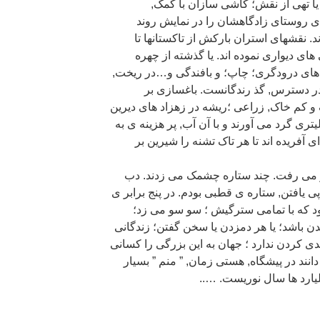
ن یا تهی از نقش؛ کاشی سازان با کمک,
ی روستای زادگاهشان را در نمایش روند
. نقشهای استران بارکش از تاکستانها تا
ای دیواری نموده اند. یا گذشته از چهره
 های درودگری؛ چاپ؛ و بافندگی و…در ریخت,
 در دسترس, گذ رندگانست. باغسازی بر
کم خاک, زراعی ؛ریشه در زهزاد های دیرین
یتری گرد می آورند و با آن آب, پر هزینه ی به
 آفریده اند تا هر تاک تشنه را شیرین بر
و می رفت. چند ستاره چشمک می زدند. دب
پی یافتن, ستاره ی قطبی بودم. در پنج برابر ی
بود که با تمامی سترگیش ؛ سو سو می زد؛
 باشد؛ یا هر دمزدن یا سخن گفتن؛ زندگانی
ی کردن ندارد ؛ جهان به این بزرگی را کسانی
دانند در پیشگاه, هستی زمان, ” منم ” بسیار
لیارد ها سال نوریست. …..