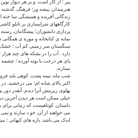
پیر ؛ از کار است. و بر هر دیوار نوی
هنرمندان, پیشه ور؛ فرهنگ, گذشته 
زندگانی آفریده و همیشگی سا خته اند
کارگاههای شرابسازی بر تابلو کاشی ه
پردازی دانشوران؛ پیشگامان, رسته
نمایه ی کتابخانه و موزه ی همگانی
سنگستان سر زمینی کم آب ؛ خشک و 
دارد . آب را در بشکه های چند هزار ل
پای هر درخت یا بوته آورده ؛ چشمه ای
بسازند.
شب ماه, نیمه پشت, کوهی بلند فر
اکبر بالای شانه ام؛ می درخشید. در 
پهلوی زیرینش آنرا دیدم. آنقدر دور 
خیلی ممکن است هر دیدن آخرین دیدن
داستان, کوتاهیست که زمانی برای بد
می خواهند از آن, خو د سازند و نمی 
اندک می باشد. بازه های کیهانی ؛ می