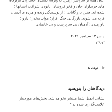
اینان همه بر سراسر, زمین, به ویرانه کشیده؛ جانبازان, بازارگاه
های خریداران جان و فخر فروشان, نابودی شرافت انسانها ؛
شده اند. چنین بازرگانانی ؛ از پوسیدگی زنده و مرده ی آدمیان
فربه می شوند. بازرگانی جنگ افزار؛ مواد, مخدر ؛ دارو ؛
باورمندی؛ آدمیان بی سرپرست و بی خانمان.
ه.س ۱۳ سپتمبر ۲۰۲۱
تورنتو
دسته‌ها
نوشته ها
دیدگاهتان را بنویسید
نشانی ایمیل شما منتشر نخواهد شد.
بخش‌های موردنیاز
علامت‌گذاری شده‌اند
*