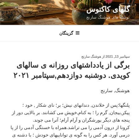
فتن
گلهای کاکتوس
ه
نوشته های هوشنگ سارنج
حتوا
گزینگان
نوشته‌شده
سپتامبر 13, 2021
از
هوشنگ سارنج
در
برگی از یادداشتهای روزانه ی سالهای
کویدی. دوشنبه دوازدهم,سپتامبر ۲۰۲۱
هوشنگ, سارنج
پلنگها؛پس از خلاندن, دندانهای نیش؛ بر؛ نای شکار , خود ؛
پیکر,بیجان, گرم را ؛ به کنام,خویش می کشانند. بر بالایی دور از
پنجه های دیگر یورشگران و آرام آرام؛ آنرا می جوند.
کرونا از درون آدمی را می تراشد.همراه با خستگی آدمی را از پا
درمی آورد. هر کس را به گونه ی تواناییهای خودش ؛ با دشنه ی