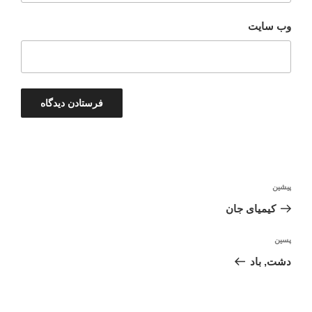
وب‌ سایت
راهبری
نوشته
پیشین
نوشته
قبلی
کیمیای جان
نوشته‌ٔ
پسین
بعدی
دشت, باد