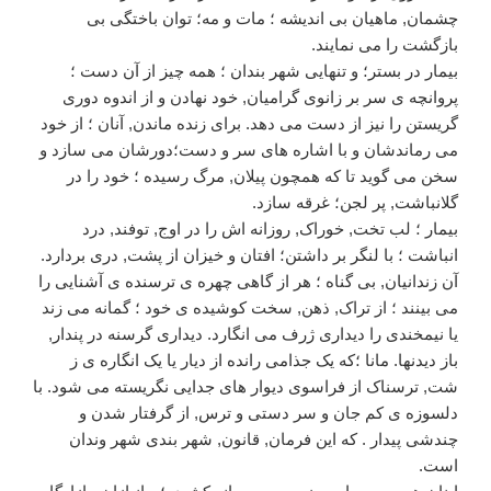
چشمان, ماهیان بی اندیشه ؛ مات و مه؛ توان باختگی بی
بازگشت را می نمایند.
بیمار در بستر؛ و تنهایی شهر بندان ؛ همه چیز از آن دست ؛
پروانچه ی سر بر زانوی گرامیان, خود نهادن و از اندوه دوری
گریستن را نیز از دست می دهد. برای زنده ماندن, آنان ؛ از خود
می رماندشان و با اشاره های سر و دست؛دورشان می سازد و
سخن می گوید تا که همچون پیلان, مرگ رسیده ؛ خود را در
گلانباشت, پر لجن؛ غرقه سازد.
بیمار ؛ لب تخت, خوراک, روزانه اش را در اوج, توفند, درد
انباشت ؛ با لنگر بر داشتن؛ افتان و خیزان از پشت, دری بردارد.
آن زندانیان, بی گناه ؛ هر از گاهی چهره ی ترسنده ی آشنایی را
می بینند ؛ از تراک, ذهن, سخت کوشیده ی خود ؛ گمانه می زند
یا نیمخندی را دیداری ژرف می انگارد. دیداری گرسنه در پندار,
باز دیدنها. مانا ؛که یک جذامی رانده از دیار یا یک انگاره ی ز
شت, ترسناک از فراسوی دیوار های جدایی نگریسته می شود. با
دلسوزه ی کم جان و سر دستی و ترس, از گرفتار شدن و
چندشی پیدار . که این فرمان, قانون, شهر بندی شهر وندان
است.