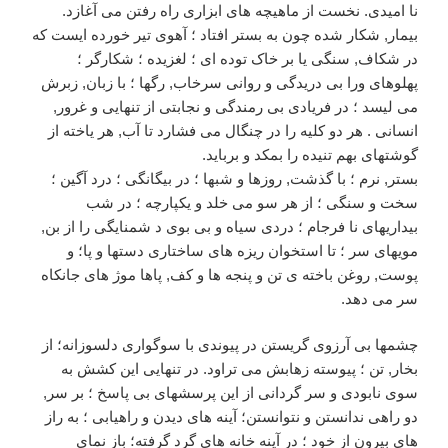
نا امیدی. نخست از ماهیچه های ابزاری راه رفتن می آغازد.
بیمار, شکار شده چون به بستر افتاد ؛ آهوی تیر خورده ایست که
در شکاف, سنگی یا بر خاک توده ای ؛ لغزیده ؛ شکارگر ؛
پهلوهای ورا بی دریدگی و روانی سرخاب, رگها ؛ با زبان, زبرش
می لیسد ؛ در فریادی بی رمندگی و نجابتی از تنهایی و غرور,
انسانی . هر دو کلیه را در چنگال می فشارد تا آب, هر یاخته از
گوشتهای بهم تنیده را بمکد و برباید.
بستر, نرم ؛ با گذشت, روزها و شبها ؛ در بیگانگی ؛ درد آگین ؛
سخت و سنگی ؛ از هر سو می خلد و یکپارچه ؛ در شب
بیداریهای نا فرجام ؛ دردی سیاه و بی بوی د شمنایگی را از بن,
مویهای سر ؛ تا استخوان ریزه های ساختاری دستها و پا؛ و
پوست, روغن باخته ی تن و پنجه ها و کف, پاها موژ های جانکاه
سر می دهد.
چشمها بی آرزوی گریستن در پیوندی با سوگواری دلسوزانه؛ از
بخار, تن ؛ پیوسته زهابش می تراود. در تنهایی این کشش به
سوی نابودی و سر گردانی از این پرسشهای بی پاسخ ؛ بر سر,
دو راهی ندانستن و نتوانستن؛ آینه های دیدن و راهیابی ؛ به راز
های بیرون از خود ؛ در آینه خانه های گرد گرفته؛ باز نمای